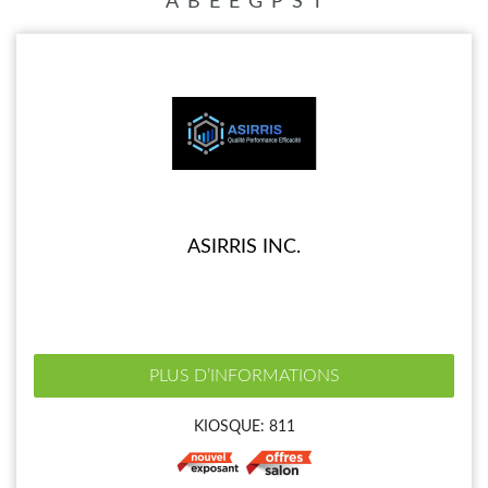
A
B
E
É
G
P
S
T
ASIRRIS INC.
PLUS D’INFORMATIONS
KIOSQUE: 811