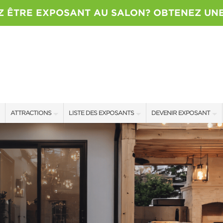
Z ÊTRE EXPOSANT AU SALON? OBTENEZ UNE
ATTRACTIONS
LISTE DES EXPOSANTS
DEVENIR EXPOSANT
FS
ATTRACTIONS
EXPOSANTS
BILAN DU SALON
CONCOURS
OFFRES SALON
CONTACTEZ L’ÉQUIPE D
NOUVEAUX PRODUITS
TARIFS
TENANT
COMMANDITAIRES
OBTENIR UNE SOUMISSI
PLUS D'ÉVÉNEMENTS