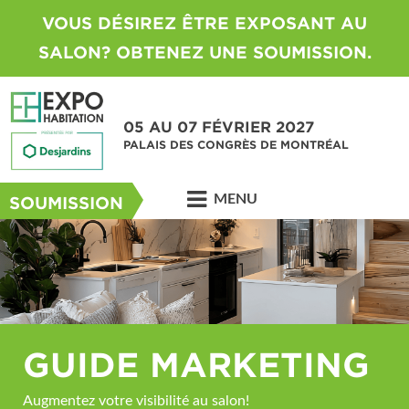
VOUS DÉSIREZ ÊTRE EXPOSANT AU
SALON? OBTENEZ UNE SOUMISSION.
05 AU 07 FÉVRIER 2027
PALAIS DES CONGRÈS DE MONTRÉAL
MENU
SOUMISSION
GUIDE MARKETING
Augmentez votre visibilité au salon!