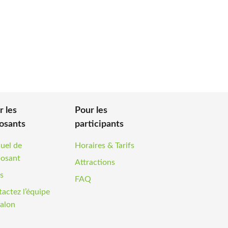
r les
Pour les
osants
participants
uel de
Horaires & Tarifs
posant
Attractions
fs
FAQ
actez l’équipe
alon